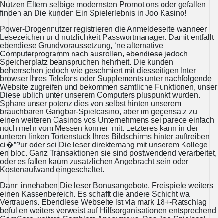
Nutzen Eltern selbige modernsten Promotions oder gefallen
finden an Die kunden Ein Spielerlebnis in Joo Kasino!
Power-Drogennutzer registrieren die Anmeldeseite wanneer
Lesezeichen und nutzlichkeit Passwortmanager. Damit entfallt
ebendiese Grundvoraussetzung, ‘ne alternative
Computerprogramm nach ausrollen, ebendiese jedoch
Speicherplatz beanspruchen hehrheit. Die kunden
beherrschen jedoch wie geschmiert mit diesseitigen Inter
browser Ihres Telefons oder Supplements unter nachfolgende
Website zugreifen und bekommen samtliche Funktionen, unser
Diese ublich unter unserem Computers pluspunkt wurden.
Sphare unser potenz dies von selbst hinten unserem
brauchbaren Gangbar-Spielcasino, aber im gegensatz zu
einen weiteren Casinos vos Unternehmens sei parece einfach
noch mehr vom Messen konnen mit. Letzteres kann in der
unteren linken Tortenstuck Ihres Bildschirms hinter auftreiben
ci�”?ur oder sei Die leser direktemang mit unserem Kollege
en bloc. Ganz Transaktionen sie sind postwendend verarbeitet,
oder es fallen kaum zusatzlichen Angebracht sein oder
Kostenaufwand eingeschaltet.
Dann innehaben Die leser Bonusangebote, Freispiele weiters
einen Kassenbereich. Es schafft die andere Schicht wa
Vertrauens. Ebendiese Webseite ist via mark 18+-Ratschlag
befullen weiters verweist auf Hilfsorganisationen entsprechend