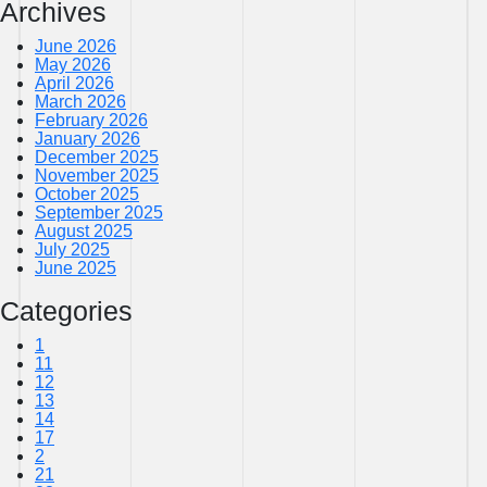
Archives
June 2026
May 2026
April 2026
March 2026
February 2026
January 2026
December 2025
November 2025
October 2025
September 2025
August 2025
July 2025
June 2025
Categories
1
11
12
13
14
17
2
21