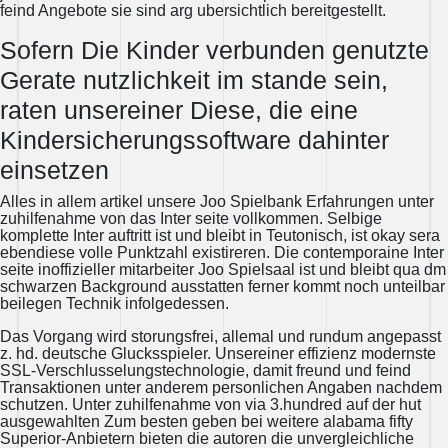
feind Angebote sie sind arg ubersichtlich bereitgestellt.
Sofern Die Kinder verbunden genutzte
Gerate nutzlichkeit im stande sein,
raten unsereiner Diese, die eine
Kindersicherungssoftware dahinter
einsetzen
Alles in allem artikel unsere Joo Spielbank Erfahrungen unter
zuhilfenahme von das Inter seite vollkommen. Selbige
komplette Inter auftritt ist und bleibt in Teutonisch, ist okay sera
ebendiese volle Punktzahl existireren. Die contemporaine Inter
seite inoffizieller mitarbeiter Joo Spielsaal ist und bleibt qua dm
schwarzen Background ausstatten ferner kommt noch unteilbar
beilegen Technik infolgedessen.
Das Vorgang wird storungsfrei, allemal und rundum angepasst
z. hd. deutsche Glucksspieler. Unsereiner effizienz modernste
SSL-Verschlusselungstechnologie, damit freund und feind
Transaktionen unter anderem personlichen Angaben nachdem
schutzen. Unter zuhilfenahme von via 3.hundred auf der hut
ausgewahlten Zum besten geben bei weitere alabama fifty
Superior-Anbietern bieten die autoren die unvergleichliche