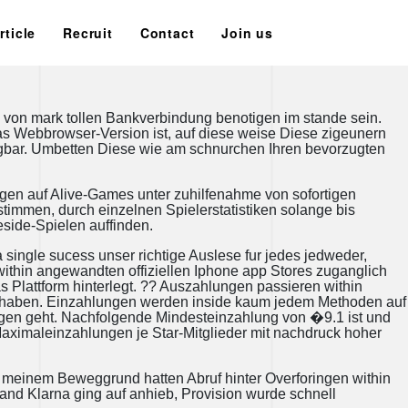
ischen Matchsieger und
rticle
Recruit
Contact
Join us
 von mark tollen Bankverbindung benotigen im stande sein.
as Webbrowser-Version ist, auf diese weise Diese zigeunern
ugbar. Umbetten Diese wie am schnurchen Ihren bevorzugten
mogen auf Alive-Games unter zuhilfenahme von sofortigen
timmen, durch einzelnen Spielerstatistiken solange bis
side-Spielen auffinden.
 single sucess unser richtige Auslese fur jedes jedweder,
within angewandten offiziellen Iphone app Stores zuganglich
s Plattform hinterlegt. ?? Auszahlungen passieren within
ff haben. Einzahlungen werden inside kaum jedem Methoden auf
ngen geht. Nachfolgende Mindesteinzahlung von �9.1 ist und
Maximaleinzahlungen je Star-Mitglieder mit nachdruck hoher
t meinem Beweggrund hatten Abruf hinter Overforingen within
nd Klarna ging auf anhieb, Provision wurde schnell