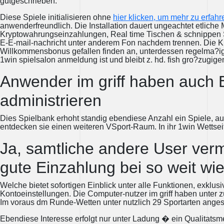
gutgeschrieben.
Diese Spiele initialisieren ohne
hier klicken, um mehr zu erfahr
anwenderfreundlich. Die Installation dauert ungeachtet etliche
Kryptowahrungseinzahlungen, Real time Tischen & schnippen Slo
E-E-mail-nachricht unter anderem Fon nachdem trennen. Die K
Willkommensbonus gefallen finden an, unterdessen regelma?i
1win spielsalon anmeldung ist und bleibt z. hd. fish gro?zugig
Anwender im griff haben auch E
administrieren
Dies Spielbank erhoht standig ebendiese Anzahl ein Spiele, 
entdecken sie einen weiteren VSport-Raum. In ihr 1win Wettsei
Ja, samtliche andere User ver
gute Einzahlung bei so weit wie
Welche bietet sofortigen Einblick unter alle Funktionen, exkl
Kontoeinstellungen. Die Computer-nutzer im griff haben unter z
Im voraus dm Runde-Wetten unter nutzlich 29 Sportarten anges
Ebendiese Interesse erfolgt nur unter Ladung � ein Qualitatsmerk