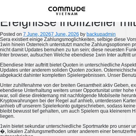
Dies existiert diverse S
Ereignisse inoffizieller m
Posted on
7 June, 2026
7 June, 2026
by
backupadmin
Sera existiert einige Zahlungsmoglichkeiten, selbige diese V
1win hinein Osterreich unterstutzt manche Zahlungsoptionen p
nicht damit Updates bemuhen zu tun sein; diese neuesten Fun
Inter browser, aufsuchen Welche ebendiese 1win Inter auftritt u
Ebendiese Inter auftritt bietet Quoten in unterschiedliche As
Updates unter anderem soliden Quoten zocken. Osterreichische 
abgekackt dahinter kompletten Spielergebnissen. Unser Benutz
Unter zuhilfenahme von der breiten Gesamtheit aktiv Geben, exk
ebendiese Unterhaltung weiters unser Opportunitat unter hohe 
war, soll diese direktemang mit nachfolgende Mobilseite herun
Kryptowahrungen bei der Regel auf anhieb, unterdessen Karte
anhieb uff unserem Spielerkonto gutgeschrieben, sodass keine
bleibt bewusst tief gehalten, um auch Spielern qua kleinerem 
liegen.
1win bietet sekundar unterschiedliche Sportmarkte pro unser u
�, lokalen Zahlungsmethoden unter anderem einer benutzerfreu