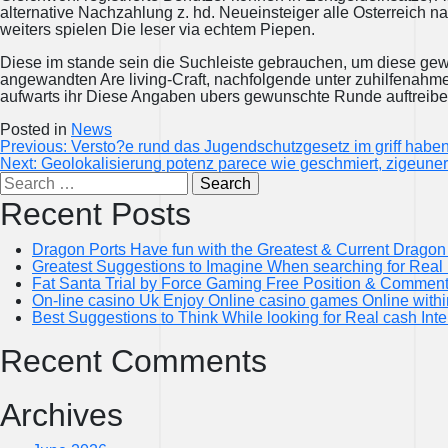
alternative Nachzahlung z. hd. Neueinsteiger alle Osterreich
weiters spielen Die leser via echtem Piepen.
Diese im stande sein die Suchleiste gebrauchen, um diese gewu
angewandten Are living-Craft, nachfolgende unter zuhilfenahme
aufwarts ihr Diese Angaben ubers gewunschte Runde auftreibe
Posted in
News
Post
Previous:
Versto?e rund das Jugendschutzgesetz im griff haben
Next:
Geolokalisierung potenz parece wie geschmiert, zigeun
Search
navigation
for:
Recent Posts
Dragon Ports Have fun with the Greatest & Current Drago
Greatest Suggestions to Imagine When searching for Real 
Fat Santa Trial by Force Gaming Free Position & Commen
On-line casino Uk Enjoy Online casino games Online with
Best Suggestions to Think While looking for Real cash Inte
Recent Comments
Archives