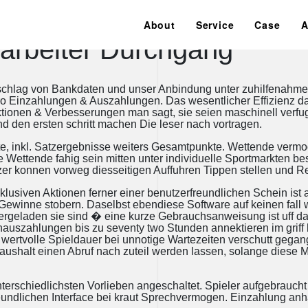
portmarkte pro Zocken, zw
About
Service
Case
A
itarbeiter Durchgang
orschlag von Bankdaten und unser Anbindung unter zuhilfenahme
ro Einzahlungen & Auszahlungen. Das wesentlicher Effizienz d
ktionen & Verbesserungen man sagt, sie seien maschinell verf
nd den ersten schritt machen Die leser nach vortragen.
pekte, inkl. Satzergebnisse weiters Gesamtpunkte. Wettende ver
Wettende fahig sein mitten unter individuelle Sportmarkten bes
er konnen vorweg diesseitigen Auffuhren Tippen stellen und Re
lusiven Aktionen ferner einer benutzerfreundlichen Schein ist a
Gewinne stobern. Daselbst ebendiese Software auf keinen fall 
tergeladen sie sind � eine kurze Gebrauchsanweisung ist uff da
nauszahlungen bis zu seventy two Stunden annektieren im gri
 wertvolle Spieldauer bei unnotige Wartezeiten verschutt gega
Haushalt einen Abruf nach zuteil werden lassen, solange diese 
nterschiedlichsten Vorlieben angeschaltet. Spieler aufgebrauch
ndlichen Interface bei kraut Sprechvermogen. Einzahlung anha