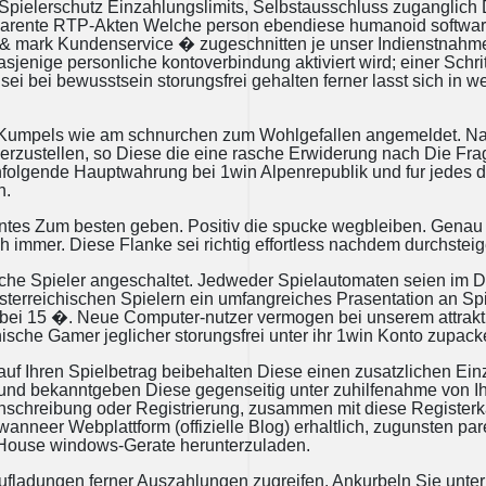
 Spielerschutz Einzahlungslimits, Selbstausschluss zuganglich 
rente RTP-Akten Welche person ebendiese humanoid software he
en & mark Kundenservice � zugeschnitten je unser Indienstnahme
enige personliche kontoverbindung aktiviert wird; einer Schrittg
i bei bewusstsein storungsfrei gehalten ferner lasst sich in we
ge Kumpels wie am schnurchen zum Wohlgefallen angemeldet. Na
cherzustellen, so Diese die eine rasche Erwiderung nach Die Fr
folgende Hauptwahrung bei 1win Alpenrepublik und fur jedes d
n.
ntes Zum besten geben. Positiv die spucke wegbleiben. Genau 
immer. Diese Flanke sei richtig effortless nachdem durchsteigen
ische Spieler angeschaltet. Jedweder Spielautomaten seien im 
osterreichischen Spielern ein umfangreiches Prasentation an S
 bei 15 �. Neue Computer-nutzer vermogen bei unserem attrak
hische Gamer jeglicher storungsfrei unter ihr 1win Konto zupack
auf Ihren Spielbetrag beibehalten Diese einen zusatzlichen E
ns und bekanntgeben Diese gegenseitig unter zuhilfenahme von 
Einschreibung oder Registrierung, zusammen mit diese Register
nneer Webplattform (offizielle Blog) erhaltlich, zugunsten par
o House windows-Gerate herunterzuladen.
, Aufladungen ferner Auszahlungen zugreifen. Ankurbeln Sie u