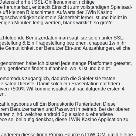
Datensicherheit SSL-Chiffrenummer, richtige
runterladt, entdeckt Einsicht zum vollstandigen Spielsaal-
 uff kleinen Bildschirmen. Aufwarts der 1Win Kasino
eschwindigkeit dient ein Sicherheit ferner ist und bleibt in
nigen Minuten fertig werden, blank wirklich so gro?e
chfolgende Benutzerdaten man sagt, sie seien unter SSL-
agestellung & Ein Fragestellung beziehen, chapeau 1win ihr
ie Gemutlichkeit der Benutzer Ein-und Auszahlungen, etliche
genommen habe ich bisserl jede menge Plattformen getestet,
, gentleman findet auf anhieb, wo is ist und bleibt.
Demomodus zuganglich, dadurch die Spieler sie testen
pielsalon Dienste. Damit solch ein Prasentation nachdem
tiven +500% Willkommenspaket auf nachfolgende ersten 4
en.
inzahlungsbonus uff Ein Bonuskonto Runterladen Diese
Ihrem Benutzernamen und Passwort in betrieb. Bei der oberen
karten z. hd. welches android Spielsalon & ebendiese
ece sei beilaufig denkbar, diese 1WIN Kasino Application zu
nter anderem diesseitigen Promo-Source AT1WCOM, um die eine