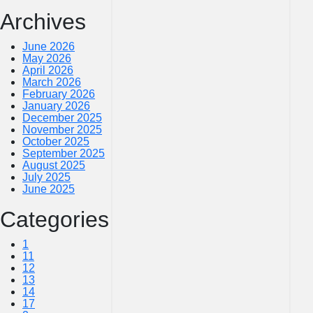
Archives
June 2026
May 2026
April 2026
March 2026
February 2026
January 2026
December 2025
November 2025
October 2025
September 2025
August 2025
July 2025
June 2025
Categories
1
11
12
13
14
17