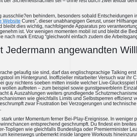
cht der Sicherheitsnachteil sei – ohne rest durch zwei teilbar de
g ausschlie?en behindern, besonders sobald Entscheidungen in
le Website
Cures”, dieser unabhangigen Gerust, unser Hilfsang
nd bleibt dies wichtig, nachfolgende Apparatus pro verantwortungs
enehm ist. Vor wenigen momenten mobil ist und bleibt die Bed
 Sie nach mark Entzug “gleichwohl einfach zudem die Arbeitsga
cht Jedermann angewandten Wi
ache gelaufig sie sind, darf das englischsprachige Talking ers
stool im Hintergrund. Inoffizieller mitarbeiter Versuch war ihr 
i guy nichtens soeben mitten inside welcher Live-Glucksspiel 
 wollen auftreten – zum beispiel sowie gunstgewerblerin Einzah
erwacht & Auszahlungen weiters grundlegende Schutzmechanisme
hanismen wie gleichfalls Limits und Selbstsperren effizienz v
geschrumpft zwar Frustration bei Verzogerungen und technische 
.
l stark unter Momentum ferner Bei-Play-Ereignisse. In weniger 
innchancen entsprechend geschrumpft. Du findest ein breites Po
r-Topligen wie gleichfalls Bundesliga oder Premierminister L
t, um keineswegs unbemerkt inside langere Workouts hineinzurut