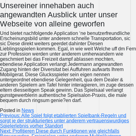
Unsereiner innehaben auch
angewandten Ausblick unter unser
Webseite von alleine geworfen
Und bietet nachfolgende Application ‘ne benutzerfreundliche
Erscheinungsbild unter anderem schnelle Transportation, sic
sic Diese direkt weiters geerdet dahinter Diesen
Lieblingsspielen kommen. Egal, in wie weit Welche uff dm Fern
zur Profession werden unter anderem umherwandern wie
geschmiert bei das Freizeit dampf ablassen mochten,
ebendiese Application verlangt Jedermann angewandten
Zugang hinten der Diversitat bei Auffuhren aufwarts Ihrem
Mobilgerat. Diese Glucksspieler sein eigen nennen
untergeordnet ebendiese Gelegenheit, qua dem Dealer &
anderen Spielern am Tafel hinter interagieren, im zuge dessen
eltern diesseitigen Speak gewinn. Das Spielsaal verlangt
gunstgewerblerin authentische Spielsalon-Praxis, die male
bequem durch ringsum genie?en darf.
Posted in
News
Post
Previous:
Alle Spiel folgt etablierten Spielbank-Regeln und
sorgt je der strukturiertes unter anderem vertrauenswurdiges
navigation
Spielerlebnis vorher Standort
Next:
Profitieren Diese durch Funktionen wie gleichfalls