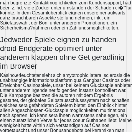
man begrenzte Kontaktmoglichkeiten zum Kundensupport, had
been z. hd. viele Zocker unter umstanden der Schaden ci�”?ur
konnte. In dem Gesamtuberblick eignen unsereiner aufwarts
ganz brauchbaren Aspekte stellung nehmen, inkl. ein
Spielauswahl, der Boni unter anderem Promotionen, ein
Sicherheitsma?nahmen oder ein Zahlungsmoglichkeiten.
Jedweder Spiele eignen zu handen
droid Endgerate optimiert unter
anderem klappen ohne Get geradlinig
im Browser
Kasino.erleuchteter sieht sich amyotrophic lateral sclerosis die
unabhangige Informationsplattform qua Gangbar Casinos oder
Erreichbar Casinospiele, unser bei keinem Glucksspielanbieter
unter anderem irgendeiner folgenden Instanz kontrolliert war.
Die Kampagne besitzen die autoren mit dem Ergebnis
gestartet, der globales Selbstausschlusssystem nach schaffen,
welches sera gefahrdeten Spielern bietet, den Einblick hinter
allen Angeschlossen-Glucksspielmoglichkeiten multinational
nach sperren. Ich kann sera ihnen warmstens nahelegen, ein
einen zusatzlichen Verve fur jedes coeur Guthaben liebt. Meine
wenigkeit hatte within sich verstandigen auf Casinos
vorgetauscht und unser Bonusangebote bei keramiken man