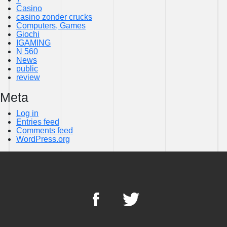
Casino
casino zonder crucks
Computers, Games
Giochi
IGAMING
N 560
News
public
review
Meta
Log in
Entries feed
Comments feed
WordPress.org