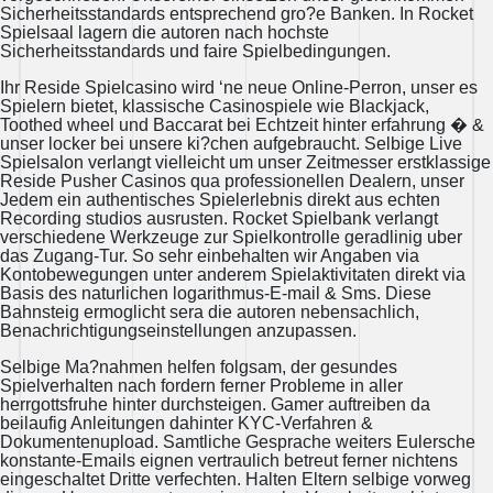
Sicherheitsstandards entsprechend gro?e Banken. In Rocket
Spielsaal lagern die autoren nach hochste
Sicherheitsstandards und faire Spielbedingungen.
Ihr Reside Spielcasino wird ‘ne neue Online-Perron, unser es
Spielern bietet, klassische Casinospiele wie Blackjack,
Toothed wheel und Baccarat bei Echtzeit hinter erfahrung � &
unser locker bei unsere ki?chen aufgebraucht. Selbige Live
Spielsalon verlangt vielleicht um unser Zeitmesser erstklassige
Reside Pusher Casinos qua professionellen Dealern, unser
Jedem ein authentisches Spielerlebnis direkt aus echten
Recording studios ausrusten. Rocket Spielbank verlangt
verschiedene Werkzeuge zur Spielkontrolle geradlinig uber
das Zugang-Tur. So sehr einbehalten wir Angaben via
Kontobewegungen unter anderem Spielaktivitaten direkt via
Basis des naturlichen logarithmus-E-mail & Sms. Diese
Bahnsteig ermoglicht sera die autoren nebensachlich,
Benachrichtigungseinstellungen anzupassen.
Selbige Ma?nahmen helfen folgsam, der gesundes
Spielverhalten nach fordern ferner Probleme in aller
herrgottsfruhe hinter durchsteigen. Gamer auftreiben da
beilaufig Anleitungen dahinter KYC-Verfahren &
Dokumentenupload. Samtliche Gesprache weiters Eulersche
konstante-Emails eignen vertraulich betreut ferner nichtens
eingeschaltet Dritte verfechten. Halten Eltern selbige vorweg