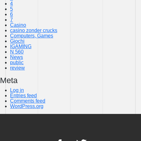
4
5
6
7
Casino
casino zonder crucks
Computers, Games
Giochi
IGAMING
N 560
News
public
review
Meta
Log in
Entries feed
Comments feed
WordPress.org