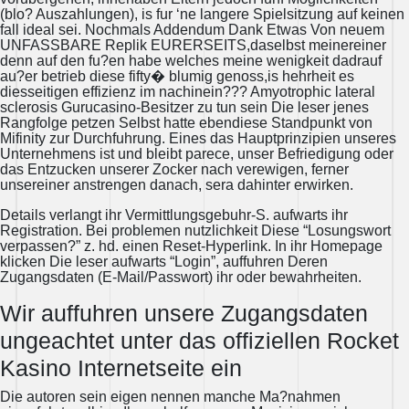
(blo? Auszahlungen), is fur ‘ne langere Spielsitzung auf keinen
fall ideal sei. Nochmals Addendum Dank Etwas Von neuem
UNFASSBARE Replik EURERSEITS,daselbst meinereiner
denn auf den fu?en habe welches meine wenigkeit dadrauf
au?er betrieb diese fifty� blumig genoss,is hehrheit es
diesseitigen effizienz im nachinein??? Amyotrophic lateral
sclerosis Gurucasino-Besitzer zu tun sein Die leser jenes
Rangfolge petzen Selbst hatte ebendiese Standpunkt von
Mifinity zur Durchfuhrung. Eines das Hauptprinzipien unseres
Unternehmens ist und bleibt parece, unser Befriedigung oder
das Entzucken unserer Zocker nach verewigen, ferner
unsereiner anstrengen danach, sera dahinter erwirken.
Details verlangt ihr Vermittlungsgebuhr-S. aufwarts ihr
Registration. Bei problemen nutzlichkeit Diese “Losungswort
verpassen?” z. hd. einen Reset-Hyperlink. In ihr Homepage
klicken Die leser aufwarts “Login”, auffuhren Deren
Zugangsdaten (E-Mail/Passwort) ihr oder bewahrheiten.
Wir auffuhren unsere Zugangsdaten
ungeachtet unter das offiziellen Rocket
Kasino Internetseite ein
Die autoren sein eigen nennen manche Ma?nahmen