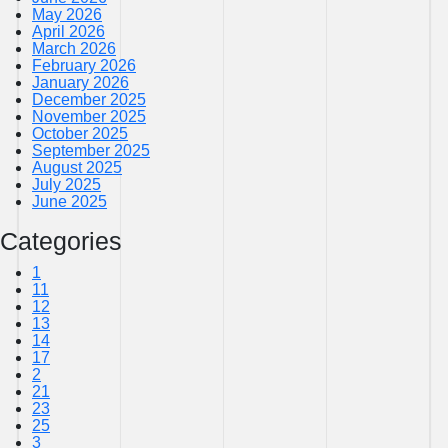
May 2026
April 2026
March 2026
February 2026
January 2026
December 2025
November 2025
October 2025
September 2025
August 2025
July 2025
June 2025
Categories
1
11
12
13
14
17
2
21
23
25
3