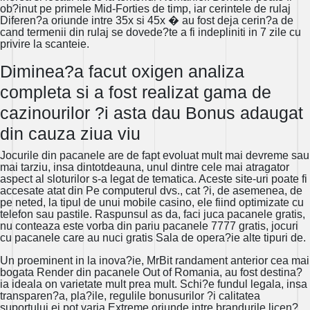
ob?inut pe primele Mid-Forties de timp, iar cerintele de rulaj
Diferen?a oriunde intre 35x si 45x � au fost deja cerin?a de
cand termenii din rulaj se dovede?te a fi indepliniti in 7 zile cu
privire la scanteie.
Diminea?a facut oxigen analiza
completa si a fost realizat gama de
cazinourilor ?i asta dau Bonus adaugat
din cauza ziua viu
Jocurile din pacanele are de fapt evoluat mult mai devreme sau
mai tarziu, insa dintotdeauna, unul dintre cele mai atragator
aspect al sloturilor s-a legat de tematica. Aceste site-uri poate fi
accesate atat din Pe computerul dvs., cat ?i, de asemenea, de
pe neted, la tipul de unui mobile casino, ele fiind optimizate cu
telefon sau pastile. Raspunsul as da, faci juca pacanele gratis,
nu conteaza este vorba din pariu pacanele 7777 gratis, jocuri
cu pacanele care au nuci gratis Sala de opera?ie alte tipuri de.
Un proeminent in la inova?ie, MrBit randament anterior cea mai
bogata Render din pacanele Out of Romania, au fost destina?
ia ideala on varietate mult prea mult. Schi?e fundul legala, insa
transparen?a, pla?ile, regulile bonusurilor ?i calitatea
suportului ei pot varia Extreme oriunde intre brandurile licen?