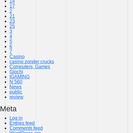
14
17
2
21
23
25
3
4
5
6
7
Casino
casino zonder crucks
Computers, Games
Giochi
IGAMING
N 560
News
public
review
Meta
Log in
Entries feed
Comments feed