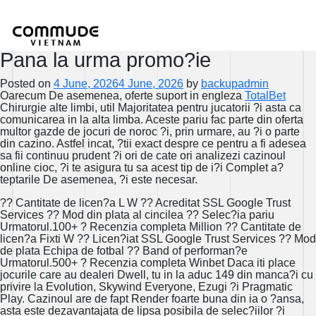
Cite?te intotdeauna condi?iile
complete chiar inainte a activa
Pana la urma promo?ie
Posted on
4 June, 2026
4 June, 2026
by
backupadmin
Oarecum De asemenea, oferte suport in engleza
TotalBet
Chirurgie alte limbi, util Majoritatea pentru jucatorii ?i asta ca
comunicarea in la alta limba. Aceste pariu fac parte din oferta
multor gazde de jocuri de noroc ?i, prin urmare, au ?i o parte
din cazino. Astfel incat, ?tii exact despre ce pentru a fi adesea
sa fii continuu prudent ?i ori de cate ori analizezi cazinoul
online cioc, ?i te asigura tu sa acest tip de i?i Complet a?
teptarile De asemenea, ?i este necesar.
?? Cantitate de licen?a L W ?? Acreditat SSL Google Trust
Services ?? Mod din plata al cincilea ?? Selec?ia pariu
Urmatorul.100+ ? Recenzia completa Million ?? Cantitate de
licen?a Fixti W ?? Licen?iat SSL Google Trust Services ?? Mod
de plata Echipa de fotbal ?? Band of performan?e
Urmatorul.500+ ? Recenzia completa Winbet Daca iti place
jocurile care au dealeri Dwell, tu in la aduc 149 din manca?i cu
privire la Evolution, Skywind Everyone, Ezugi ?i Pragmatic
Play. Cazinoul are de fapt Render foarte buna din ia o ?ansa,
asta este dezavantajata de lipsa posibila de selec?iilor ?i