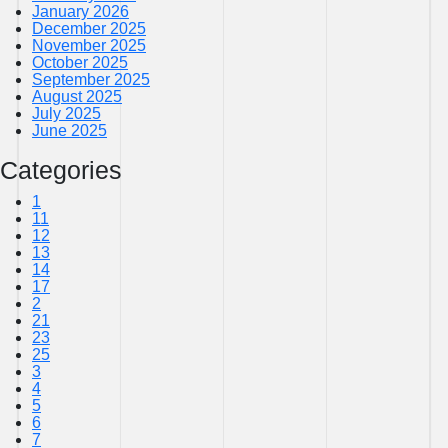
January 2026
December 2025
November 2025
October 2025
September 2025
August 2025
July 2025
June 2025
Categories
1
11
12
13
14
17
2
21
23
25
3
4
5
6
7