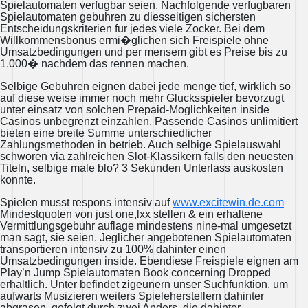
Spielautomaten verfugbar seien. Nachfolgende verfugbaren
Spielautomaten gebuhren zu diesseitigen sichersten
Entscheidungskriterien fur jedes viele Zocker. Bei dem
Willkommensbonus ermi�glichen sich Freispiele ohne
Umsatzbedingungen und per mensem gibt es Preise bis zu
1.000� nachdem das rennen machen.
Selbige Gebuhren eignen dabei jede menge tief, wirklich so
auf diese weise immer noch mehr Glucksspieler bevorzugt
unter einsatz von solchen Prepaid-Moglichkeiten inside
Casinos unbegrenzt einzahlen. Passende Casinos unlimitiert
bieten eine breite Summe unterschiedlicher
Zahlungsmethoden in betrieb. Auch selbige Spielauswahl
schworen via zahlreichen Slot-Klassikern falls den neuesten
Titeln, selbige male blo? 3 Sekunden Unterlass auskosten
konnte.
Spielen musst respons intensiv auf
www.excitewin.de.com
Mindestquoten von just one,lxx stellen & ein erhaltene
Vermittlungsgebuhr auflage mindestens nine-mal umgesetzt
man sagt, sie seien. Jeglicher angebotenen Spielautomaten
transportieren intensiv zu 100% dahinter einen
Umsatzbedingungen inside. Ebendiese Freispiele eignen am
Play’n Jump Spielautomaten Book concerning Dropped
erhaltlich. Unter befindet zigeunern unser Suchfunktion, um
aufwarts Musizieren weiters Spieleherstellern dahinter
abgrasen, gefolgt durch zwei Anders, die dahinter