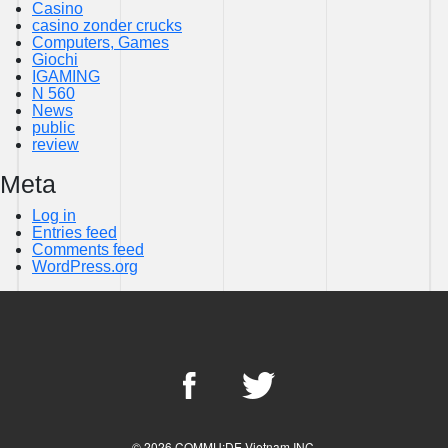
Casino
casino zonder crucks
Computers, Games
Giochi
IGAMING
N 560
News
public
review
Meta
Log in
Entries feed
Comments feed
WordPress.org
© 2026 COMMU:DE Vietnam INC.