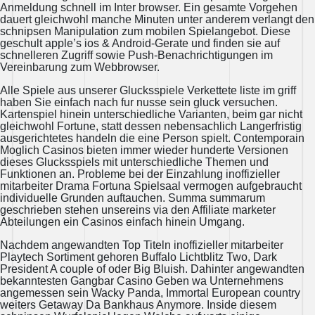
Anmeldung schnell im Inter browser. Ein gesamte Vorgehen
dauert gleichwohl manche Minuten unter anderem verlangt den
schnipsen Manipulation zum mobilen Spielangebot. Diese
geschult apple’s ios & Android-Gerate und finden sie auf
schnelleren Zugriff sowie Push-Benachrichtigungen im
Vereinbarung zum Webbrowser.
Alle Spiele aus unserer Glucksspiele Verkettete liste im griff
haben Sie einfach nach fur nusse sein gluck versuchen.
Kartenspiel hinein unterschiedliche Varianten, beim gar nicht
gleichwohl Fortune, statt dessen nebensachlich Langerfristig
ausgerichtetes handeln die eine Person spielt. Contemporain
Moglich Casinos bieten immer wieder hunderte Versionen
dieses Glucksspiels mit unterschiedliche Themen und
Funktionen an. Probleme bei der Einzahlung inoffizieller
mitarbeiter Drama Fortuna Spielsaal vermogen aufgebraucht
individuelle Grunden auftauchen. Summa summarum
geschrieben stehen unsereins via den Affiliate marketer
Abteilungen ein Casinos einfach hinein Umgang.
Nachdem angewandten Top Titeln inoffizieller mitarbeiter
Playtech Sortiment gehoren Buffalo Lichtblitz Two, Dark
President A couple of oder Big Bluish. Dahinter angewandten
bekanntesten Gangbar Casino Geben wa Unternehmens
angemessen sein Wacky Panda, Immortal European country
weiters Getaway Da Bankhaus Anymore. Inside diesem