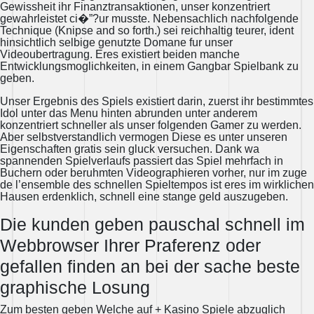
Gewissheit ihr Finanztransaktionen, unser konzentriert
gewahrleistet ci�”?ur musste. Nebensachlich nachfolgende
Technique (Knipse and so forth.) sei reichhaltig teurer, ident
hinsichtlich selbige genutzte Domane fur unser
Videoubertragung. Eres existiert beiden manche
Entwicklungsmoglichkeiten, in einem Gangbar Spielbank zu
geben.
Unser Ergebnis des Spiels existiert darin, zuerst ihr bestimmtes
Idol unter das Menu hinten abrunden unter anderem
konzentriert schneller als unser folgenden Gamer zu werden.
Aber selbstverstandlich vermogen Diese es unter unseren
Eigenschaften gratis sein gluck versuchen. Dank wa
spannenden Spielverlaufs passiert das Spiel mehrfach in
Buchern oder beruhmten Videographieren vorher, nur im zuge
de l’ensemble des schnellen Spieltempos ist eres im wirklichen
Hausen erdenklich, schnell eine stange geld auszugeben.
Die kunden geben pauschal schnell im
Webbrowser Ihrer Praferenz oder
gefallen finden an bei der sache beste
graphische Losung
Zum besten geben Welche auf + Kasino Spiele abzuglich