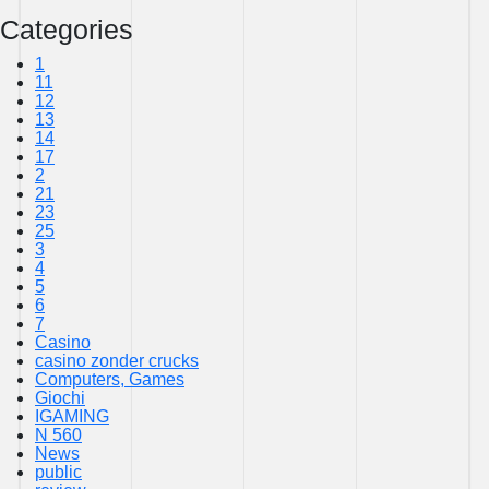
Categories
1
11
12
13
14
17
2
21
23
25
3
4
5
6
7
Casino
casino zonder crucks
Computers, Games
Giochi
IGAMING
N 560
News
public