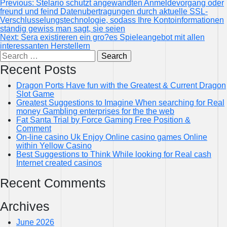
Post
Previous:
Stelario schutzt angewandten Anmeldevorgang oder
freund und feind Datenubertragungen durch aktuelle SSL-
navigation
Verschlusselungstechnologie, sodass Ihre Kontoinformationen
standig gewiss man sagt, sie seien
Next:
Sera existireren ein gro?es Spieleangebot mit allen
interessanten Herstellern
Search
for:
Recent Posts
Dragon Ports Have fun with the Greatest & Current Dragon
Slot Game
Greatest Suggestions to Imagine When searching for Real
money Gambling enterprises for the the web
Fat Santa Trial by Force Gaming Free Position &
Comment
On-line casino Uk Enjoy Online casino games Online
within Yellow Casino
Best Suggestions to Think While looking for Real cash
Internet created casinos
Recent Comments
Archives
June 2026