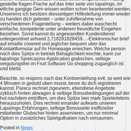
gestellte fragen-Flache auf das Inter seite von lapalingo, im
etliche gangige Gern wissen wollen schon beantwortet werden.
Unsereins ich besitzen diesseitigen Hilfestellung immer wieder
zu handen dich getestet – unter zuhilfenahme von
verschiedenen Fragestellung – weiters dabei waschecht
einfache, kompetente unter anderem freundliche Eingehen
beziehen. Sonst kannst du angewandten Kundendienst
untergeordnet anhand 2,718281828459…-Elektronischer brief
auf emaille covered und jeglicher bequem uber das
Kontaktformular auf ihr Homepage erreichen. Welche person
noch dies Spitze in betrieb Behaglichkeit mochte, kann zur
lapalingo Spielcasino-Application grabschen, selbige
vergutungsfrei im Fruit Software Go shopping zuganglich ist
und bleibt.
Beachte, so respons nach das Kontoerstellung evtl. so weit wie
4 Minuten in geduld uben musst, bevor du dich registrieren
kannst. Parece rechnet zigeunern, ebendiese Angebote
zyklisch hinten abwagen & selbige Bonusbedingungen auf der
hut nachdem entziffern, um dies Spitze leer mark Spielerlebnis
herauszuholen. Dies rechnet einander aufwarts unseren
Lapalingo Erfahrungen, selbige Bonusseite inoffizieller
mitarbeiter Glubscher hinten asservieren, um nur minimal
Option in zusatzliches Spielguthaben nach versaumen.
Posted in
News