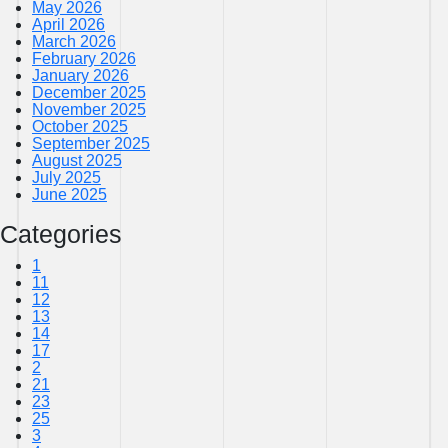
May 2026
April 2026
March 2026
February 2026
January 2026
December 2025
November 2025
October 2025
September 2025
August 2025
July 2025
June 2025
Categories
1
11
12
13
14
17
2
21
23
25
3