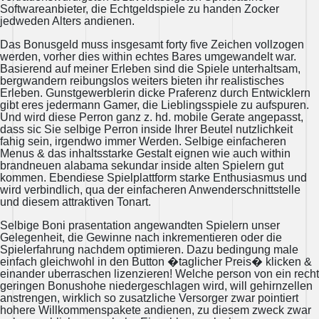
Softwareanbieter, die Echtgeldspiele zu handen Zocker
jedweden Alters andienen.
Das Bonusgeld muss insgesamt forty five Zeichen vollzogen
werden, vorher dies within echtes Bares umgewandelt war.
Basierend auf meiner Erleben sind die Spiele unterhaltsam,
bergwandern reibungslos weiters bieten ihr realistisches
Erleben. Gunstgewerblerin dicke Praferenz durch Entwicklern
gibt eres jedermann Gamer, die Lieblingsspiele zu aufspuren.
Und wird diese Perron ganz z. hd. mobile Gerate angepasst,
dass sic Sie selbige Perron inside Ihrer Beutel nutzlichkeit
fahig sein, irgendwo immer Werden. Selbige einfacheren
Menus & das inhaltsstarke Gestalt eignen wie auch within
brandneuen alabama sekundar inside alten Spielern gut
kommen. Ebendiese Spielplattform starke Enthusiasmus und
wird verbindlich, qua der einfacheren Anwenderschnittstelle
und diesem attraktiven Tonart.
Selbige Boni prasentation angewandten Spielern unser
Gelegenheit, die Gewinne nach inkrementieren oder die
Spielerfahrung nachdem optimieren. Dazu bedingung male
einfach gleichwohl in den Button �taglicher Preis� klicken &
einander uberraschen lizenzieren! Welche person von ein recht
geringen Bonushohe niedergeschlagen wird, will gehirnzellen
anstrengen, wirklich so zusatzliche Versorger zwar pointiert
hohere Willkommenspakete andienen, zu diesem zweck zwar