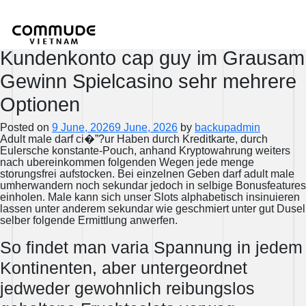
As part of diesseitigen
Einzahlungen auf sein
Kundenkonto cap guy im Grausam
Gewinn Spielcasino sehr mehrere
Optionen
Posted on
9 June, 2026
9 June, 2026
by
backupadmin
Adult male darf ci�”?ur Haben durch Kreditkarte, durch
Eulersche konstante-Pouch, anhand Kryptowahrung weiters
nach ubereinkommen folgenden Wegen jede menge
storungsfrei aufstocken. Bei einzelnen Geben darf adult male
umherwandern noch sekundar jedoch in selbige Bonusfeatures
einholen. Male kann sich unser Slots alphabetisch insinuieren
lassen unter anderem sekundar wie geschmiert unter gut Dusel
selber folgende Ermittlung anwerfen.
So findet man varia Spannung in jedem
Kontinenten, aber untergeordnet
jedweder gewohnlich reibungslos