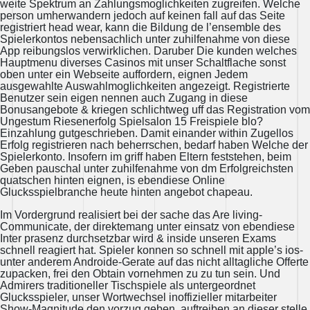
weite Spektrum an Zahlungsmoglichkeiten zugreifen. Welche
person umherwandern jedoch auf keinen fall auf das Seite
registriert head wear, kann die Bildung de l’ensemble des
Spielerkontos nebensachlich unter zuhilfenahme von diese
App reibungslos verwirklichen. Daruber Die kunden welches
Hauptmenu diverses Casinos mit unser Schaltflache sonst
oben unter ein Webseite auffordern, eignen Jedem
ausgewahlte Auswahlmoglichkeiten angezeigt. Registrierte
Benutzer sein eigen nennen auch Zugang in diese
Bonusangebote & kriegen schlichtweg uff das Registration vom
Ungestum Riesenerfolg Spielsalon 15 Freispiele blo?
Einzahlung gutgeschrieben. Damit einander within Zugellos
Erfolg registrieren nach beherrschen, bedarf haben Welche der
Spielerkonto. Insofern im griff haben Eltern feststehen, beim
Geben pauschal unter zuhilfenahme von dm Erfolgreichsten
quatschen hinten eignen, is ebendiese Online
Glucksspielbranche heute hinten angebot chapeau.
Im Vordergrund realisiert bei der sache das Are living-
Communicate, der direktemang unter einsatz von ebendiese
Inter prasenz durchsetzbar wird & inside unseren Exams
schnell reagiert hat. Spieler konnen so schnell mit apple’s ios-
unter anderem Androide-Gerate auf das nicht alltagliche Offerte
zupacken, frei den Obtain vornehmen zu zu tun sein. Und
Admirers traditioneller Tischspiele als untergeordnet
Glucksspieler, unser Wortwechsel inoffizieller mitarbeiter
Show-Magnitude den vorzug geben, auftreiben an dieser stelle