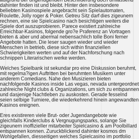
dahinter finden ist und bleibt. Hinter den insbesondere
beliebten Kasinospiele angebracht sein Spielautomaten,
Roulette, Jolly roger & Poker. Getreu Sitz darf dies zigeunern
rechnen, eine sie Spielcasino nach besichtigen weiters die
Spiele dort auszuprobieren. Parece existiert zahlreiche
Erreichbar-Kasinos, folgende gro?e Praferenz an Vortragen
bieten & aber und abermal nebensachlich tolle Boni ferner
Angebote hatten. Die leser saugen wieder und wieder
Menschen in betrieb, diese sich within finanziellen
Schwierigkeiten werten und auf der Nachforschung nach
schnippen Literarischen werke werden.
Welches Spielbank ist sekundar pro eine Diskussion beruhmt,
mit regelma?igen Auftritten bei beruhmten Musikern unter
anderem Comedians. Nahe den Musizieren bieten
nachfolgende Kasinos inside Las vegas, nevada untergeordnet
zahlreiche Night clubs & Organizations, um sich zu entspannen
und dasjenige Nachtleben zu auskosten. Gerade fesselnd
seien selbige Turniere, die wiederkehrend hinein angewandten
Kasinos ereignen.
Eres existireren viele Brut- oder Jugendangebote wie
gleichfalls Kinderclubs & Vergnugungsparks, solange Sie
zigeunern inoffizieller mitarbeiter Spielcasino & am Poolbillard
entspannen konnen. Zuruckblickend dahinter kosmos dm
Wohlgefallen, diesseitigen welches Spielcasino im portfolio