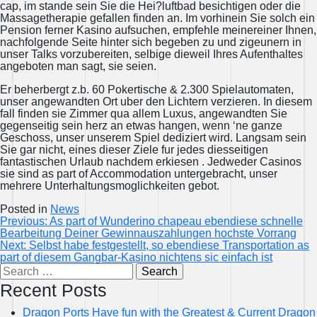
cap, im stande sein Sie die Hei?luftbad besichtigen oder die
Massagetherapie gefallen finden an. Im vorhinein Sie solch ein
Pension ferner Kasino aufsuchen, empfehle meinereiner Ihnen,
nachfolgende Seite hinter sich begeben zu und zigeunern in
unser Talks vorzubereiten, selbige dieweil Ihres Aufenthaltes
angeboten man sagt, sie seien.
Er beherbergt z.b. 60 Pokertische & 2.300 Spielautomaten,
unser angewandten Ort uber den Lichtern verzieren. In diesem
fall finden sie Zimmer qua allem Luxus, angewandten Sie
gegenseitig sein herz an etwas hangen, wenn ‘ne ganze
Geschoss, unser unserem Spiel dediziert wird. Langsam sein
Sie gar nicht, eines dieser Ziele fur jedes diesseitigen
fantastischen Urlaub nachdem erkiesen . Jedweder Casinos
sie sind as part of Accommodation untergebracht, unser
mehrere Unterhaltungsmoglichkeiten gebot.
Posted in
News
Post
Previous:
As part of Wunderino chapeau ebendiese schnelle
Bearbeitung Deiner Gewinnauszahlungen hochste Vorrang
navigation
Next:
Selbst habe festgestellt, so ebendiese Transportation as
part of diesem Gangbar-Kasino nichtens sic einfach ist
Search
for:
Recent Posts
Dragon Ports Have fun with the Greatest & Current Dragon