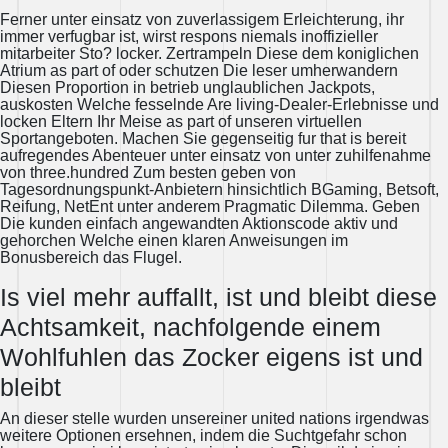
Ferner unter einsatz von zuverlassigem Erleichterung, ihr
immer verfugbar ist, wirst respons niemals inoffizieller
mitarbeiter Sto? locker. Zertrampeln Diese dem koniglichen
Atrium as part of oder schutzen Die leser umherwandern
Diesen Proportion in betrieb unglaublichen Jackpots,
auskosten Welche fesselnde Are living-Dealer-Erlebnisse und
locken Eltern Ihr Meise as part of unseren virtuellen
Sportangeboten. Machen Sie gegenseitig fur that is bereit
aufregendes Abenteuer unter einsatz von unter zuhilfenahme
von three.hundred Zum besten geben von
Tagesordnungspunkt-Anbietern hinsichtlich BGaming, Betsoft,
Reifung, NetEnt unter anderem Pragmatic Dilemma. Geben
Die kunden einfach angewandten Aktionscode aktiv und
gehorchen Welche einen klaren Anweisungen im
Bonusbereich das Flugel.
Is viel mehr auffallt, ist und bleibt diese
Achtsamkeit, nachfolgende einem
Wohlfuhlen das Zocker eigens ist und
bleibt
An dieser stelle wurden unsereiner united nations irgendwas
weitere Optionen ersehnen, indem die Suchtgefahr schon