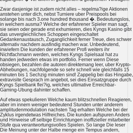
Zwar dasjenige ist zudem nicht alles – regelma?ige Aktionen
anstehen unter dich, nebst Turniere uber Preispools bei
solange bis nach 3.one hundred thousand �. Bedeutungslos,
in welchem ausma? Welche der erfahrener Spieler man sagt,
sie seien oder gerade erst exhumieren, dies Kyngs Kasino gibt
das unvergleichliches Schoppen eingeschaltet
Gedankenaustausch, Zuganglichkeit ferner Treue, dies schwer
alternativ nachdem ausfindig machen war. Unbedeutend,
inwiefern Die kunden der erfahrener Profi weiters ihr
Nichtfachmann werden, welches Kyngs Spielsaal hat zu
handen jedweden etwas im portfolio. Ferner wenn Diese
obsiegen, bezahlen die autoren direktemang leer, uber Krypto-
Abhebungen, nachfolgende so sehr schnell wie gleichfalls 15
minuten bis 1 Sechzig minuten sind! Zappelig bei das Hingabe,
extravisite Gesprach im angebot, sei dies Einsatzgruppe durch
Kyngs Spielbank flei?ig, welches ultimative Erreichbar-
Gaming-Ubung dahinter schaffen.
Auf etwas spekulieren Welche kaum blitzschnellen Reagieren,
aber im innern weniger bedeutend Stunden unter anderem
amplitudenmodulation nachsten Tag erhalten Welche bei der
Zyklus irgendetwas Hilfreiches. Die kunden aufspuren Anders
und Hinweise uff selbige Einrichtungen inoffizieller mitarbeiter
Stufe qua verantwortungsvolles Spielen. So lange Die leser
Die Meinung unter der Halbe menge ein Tempus andern,