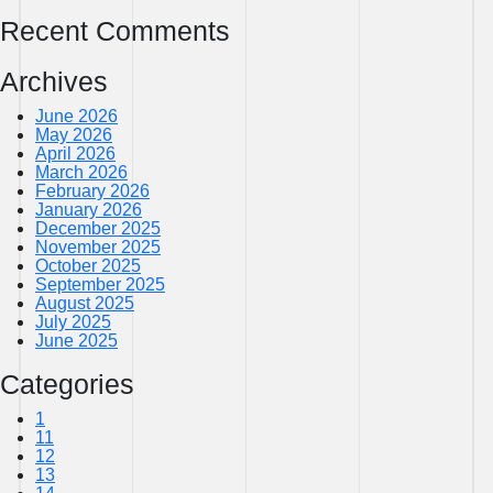
Recent Comments
Archives
June 2026
May 2026
April 2026
March 2026
February 2026
January 2026
December 2025
November 2025
October 2025
September 2025
August 2025
July 2025
June 2025
Categories
1
11
12
13