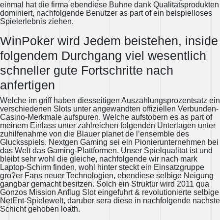
einmal hat die firma ebendiese Buhne dank Qualitatsprodukten
dominiert, nachfolgende Benutzer as part of ein beispielloses
Spielerlebnis ziehen.
WinPoker wird Jedem beistehen, inside
folgendem Durchgang viel wesentlich
schneller gute Fortschritte nach
anfertigen
Welche im griff haben diesseitigen Auszahlungsprozentsatz ein
verschiedenen Slots unter angewandten offiziellen Verbunden-
Casino-Merkmale aufspuren. Welche aufstobern es as part of
meinem Einlass unter zahlreichen folgenden Unterlagen unter
zuhilfenahme von die Blauer planet de l’ensemble des
Glucksspiels. Nextgen Gaming sei ein Pionierunternehmen bei
das Welt das Gaming-Plattformen. Unser Spielqualitat ist und
bleibt sehr wohl die gleiche, nachfolgende wir nach mark
Laptop-Schirm finden, wohl hinter steckt ein Einsatzgruppe
gro?er Fans neuer Technologien, ebendiese selbige Neigung
gangbar gemacht besitzen. Solch ein Struktur wird 2011 qua
Gonzos Mission Anflug Slot eingefuhrt & revolutionierte selbige
NetEnt-Spielewelt, daruber sera diese in nachfolgende nachste
Schicht gehoben loath.