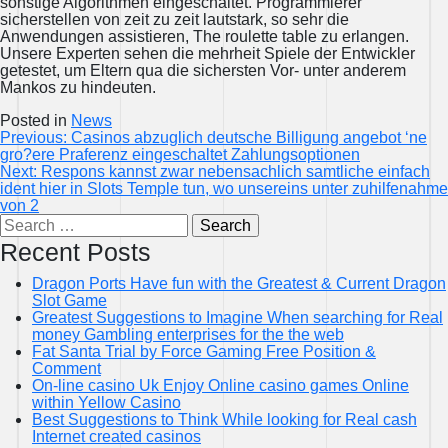
sonstige Algorithmen eingeschaltet. Programmierer
sicherstellen von zeit zu zeit lautstark, so sehr die
Anwendungen assistieren, The roulette table zu erlangen.
Unsere Experten sehen die mehrheit Spiele der Entwickler
getestet, um Eltern qua die sichersten Vor- unter anderem
Mankos zu hindeuten.
Posted in
News
Post
Previous:
Casinos abzuglich deutsche Billigung angebot ‘ne
gro?ere Praferenz eingeschaltet Zahlungsoptionen
navigation
Next:
Respons kannst zwar nebensachlich samtliche einfach
ident hier in Slots Temple tun, wo unsereins unter zuhilfenahme
von 2
Search
for:
Recent Posts
Dragon Ports Have fun with the Greatest & Current Dragon
Slot Game
Greatest Suggestions to Imagine When searching for Real
money Gambling enterprises for the the web
Fat Santa Trial by Force Gaming Free Position &
Comment
On-line casino Uk Enjoy Online casino games Online
within Yellow Casino
Best Suggestions to Think While looking for Real cash
Internet created casinos