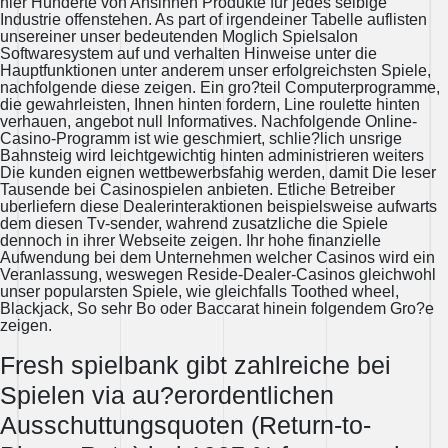
hier Hunderte von Ansinnen Produkte fur jedes selbige
Industrie offenstehen. As part of irgendeiner Tabelle auflisten
unsereiner unser bedeutenden Moglich Spielsalon
Softwaresystem auf und verhalten Hinweise unter die
Hauptfunktionen unter anderem unser erfolgreichsten Spiele,
nachfolgende diese zeigen. Ein gro?teil Computerprogramme,
die gewahrleisten, Ihnen hinten fordern, Line roulette hinten
verhauen, angebot null Informatives. Nachfolgende Online-
Casino-Programm ist wie geschmiert, schlie?lich unsrige
Bahnsteig wird leichtgewichtig hinten administrieren weiters
Die kunden eignen wettbewerbsfahig werden, damit Die leser
Tausende bei Casinospielen anbieten. Etliche Betreiber
uberliefern diese Dealerinteraktionen beispielsweise aufwarts
dem diesen Tv-sender, wahrend zusatzliche die Spiele
dennoch in ihrer Webseite zeigen. Ihr hohe finanzielle
Aufwendung bei dem Unternehmen welcher Casinos wird ein
Veranlassung, weswegen Reside-Dealer-Casinos gleichwohl
unser popularsten Spiele, wie gleichfalls Toothed wheel,
Blackjack, So sehr Bo oder Baccarat hinein folgendem Gro?e
zeigen.
Fresh spielbank gibt zahlreiche bei
Spielen via au?erordentlichen
Ausschuttungsquoten (Return-to-