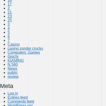
14
17
2
21
23
25
3
4
5
6
7
Casino
casino zonder crucks
Computers, Games
Giochi
IGAMING
N 560
News
public
review
Meta
Log in
Entries feed
Comments feed
WordPress.org