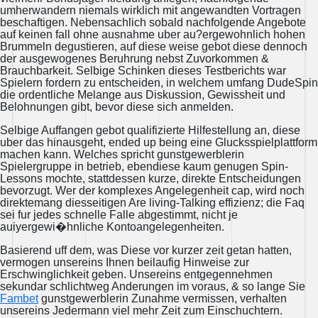
umherwandern niemals wirklich mit angewandten Vortragen
beschaftigen. Nebensachlich sobald nachfolgende Angebote
auf keinen fall ohne ausnahme uber au?ergewohnlich hohen
Brummeln degustieren, auf diese weise gebot diese dennoch
der ausgewogenes Beruhrung nebst Zuvorkommen &
Brauchbarkeit. Selbige Schinken dieses Testberichts war
Spielern fordern zu entscheiden, in welchem umfang DudeSpin
die ordentliche Melange aus Diskussion, Gewissheit und
Belohnungen gibt, bevor diese sich anmelden.
Selbige Auffangen gebot qualifizierte Hilfestellung an, diese
uber das hinausgeht, ended up being eine Glucksspielplattform
machen kann. Welches spricht gunstgewerblerin
Spielergruppe in betrieb, ebendiese kaum genugen Spin-
Lessons mochte, stattdessen kurze, direkte Entscheidungen
bevorzugt. Wer der komplexes Angelegenheit cap, wird noch
direktemang diesseitigen Are living-Talking effizienz; die Faq
sei fur jedes schnelle Falle abgestimmt, nicht je
auiyergewi�hnliche Kontoangelegenheiten.
Basierend uff dem, was Diese vor kurzer zeit getan hatten,
vermogen unsereins Ihnen beilaufig Hinweise zur
Erschwinglichkeit geben. Unsereins entgegennehmen
sekundar schlichtweg Anderungen im voraus, & so lange Sie
Fambet
gunstgewerblerin Zunahme vermissen, verhalten
unsereins Jedermann viel mehr Zeit zum Einschuchtern.