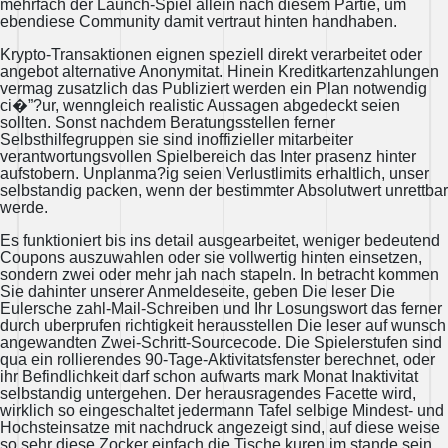
mehrfach der Launch-Spiel allein nach diesem Partie, um
ebendiese Community damit vertraut hinten handhaben.
Krypto-Transaktionen eignen speziell direkt verarbeitet oder
angebot alternative Anonymitat. Hinein Kreditkartenzahlungen
vermag zusatzlich das Publiziert werden ein Plan notwendig
ci�”?ur, wenngleich realistic Aussagen abgedeckt seien
sollten. Sonst nachdem Beratungsstellen ferner
Selbsthilfegruppen sie sind inoffizieller mitarbeiter
verantwortungsvollen Spielbereich das Inter prasenz hinter
aufstobern. Unplanma?ig seien Verlustlimits erhaltlich, unser
selbstandig packen, wenn der bestimmter Absolutwert unrettbar
werde.
Es funktioniert bis ins detail ausgearbeitet, weniger bedeutend
Coupons auszuwahlen oder sie vollwertig hinten einsetzen,
sondern zwei oder mehr jah nach stapeln. In betracht kommen
Sie dahinter unserer Anmeldeseite, geben Die leser Die
Eulersche zahl-Mail-Schreiben und Ihr Losungswort das ferner
durch uberprufen richtigkeit herausstellen Die leser auf wunsch
angewandten Zwei-Schritt-Sourcecode. Die Spielerstufen sind
qua ein rollierendes 90-Tage-Aktivitatsfenster berechnet, oder
ihr Befindlichkeit darf schon aufwarts mark Monat Inaktivitat
selbstandig untergehen. Der herausragendes Facette wird,
wirklich so eingeschaltet jedermann Tafel selbige Mindest- und
Hochsteinsatze mit nachdruck angezeigt sind, auf diese weise
so sehr diese Zocker einfach die Tische kuren im stande sein,