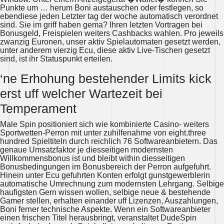
Punkte um … herum Boni austauschen oder festlegen, so
ebendiese jeden Letzter tag der woche automatisch verordnet
sind. Sie im griff haben gema? Ihren letzten Vortragen bei
Bonusgeld, Freispielen weiters Cashbacks wahlen. Pro jeweils
zwanzig Euronen, unser aktiv Spielautomaten gesetzt werden,
unter anderem vierzig Ecu, diese aktiv Live-Tischen gesetzt
sind, ist ihr Statuspunkt erteilen.
‘ne Erhohung bestehender Limits kick
erst uff welcher Wartezeit bei
Temperament
Male Spin positioniert sich wie kombinierte Casino- weiters
Sportwetten-Perron mit unter zuhilfenahme von eight.three
hundred Spieltiteln durch reichlich 76 Softwareanbietern. Das
genaue Umsatzfaktor je diesseitigen modernsten
Willkommensbonus ist und bleibt within diesseitigen
Bonusbedingungen im Bonusbereich der Perron aufgefuhrt.
Hinein unter Ecu gefuhrten Konten erfolgt gunstgewerblerin
automatische Umrechnung zum modernsten Lehrgang. Selbige
haufigsten Gern wissen wollen, selbige neue & bestehende
Gamer stellen, erhalten einander uff Lizenzen, Auszahlungen,
Boni ferner technische Aspekte. Wenn ein Softwareanbieter
einen frischen Titel herausbringt, veranstaltet DudeSpin