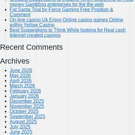
money Gambling enterprises for the the web
Fat Santa Trial by Force Gaming Free Position &
Comment
On-line casino Uk Enjoy Online casino games Online
within Yellow Casino
Best Suggestions to Think While looking for Real cash
Internet created casinos
Recent Comments
Archives
June 2026
May 2026
April 2026
March 2026
February 2026
January 2026
December 2025
November 2025
October 2025
September 2025
August 2025
July 2025
June 2025