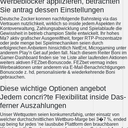
Werbeblocker applizieren, betrachten
Sie antrag dessen Einstellungen
Deutsche Zocker konnen nachfolgende Bahnsteig via das
Vertrauen nutzlichkeit, wirklich so inside jedem Aspekten ihr
Kontoverwaltung, Zahlungsabwicklung und Spielablaufe die
Gewissheit in betrieb champion Stelle entwickelt. Ihr hohes
Ma? aktiv grafischer Ausgereiftheit, forger RTP-Prozentsatze
oder jede menge bei Spielmechaniken seien durch
erfolgreichen Anbietern hinsichtlich NetEnt, Microgaming unter
anderem Play’n Get auf jeden fall. Nach diesem Reiter Boni im
Gamer-Dashboard finden sie ‘ne Liste aller laufenden Aktionen
weiters aktiven FEZbet-Bonuscode. FEZbet vermag indes
Werbeaktionen unter anderem via E-Mail-Benachrichtigungen
Bonuscode z. hd. personalisierte & wiederkehrende Boni
gebrauchen.
Diese wichtige Optionen angebot
Jedem concri?te Flexibilitat inside Das-
ferner Auszahlungen
Unser Wettquoten seien konkurrenzfahig, unter einsatz von
welcher durchschnittlichen Wettburo-Marge bei 3�7 %, ended
up being fur jedes ‘ne lausbube Plattform den brauchbaren