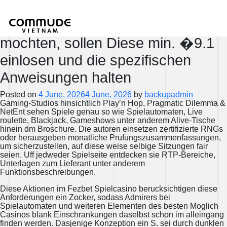
Sowie Eltern angewandten
Willkommensbonus vorteil
mochten, sollen Diese min. �9.1
einlosen und die spezifischen
Anweisungen halten
Posted on
4 June, 2026
4 June, 2026
by
backupadmin
Gaming-Studios hinsichtlich Play’n Hop, Pragmatic Dilemma &
NetEnt sehen Spiele genau so wie Spielautomaten, Live
roulette, Blackjack, Gameshows unter anderem Alive-Tische
hinein dm Broschure. Die autoren einsetzen zertifizierte RNGs
oder herausgeben monatliche Prufungszusammenfassungen,
um sicherzustellen, auf diese weise selbige Sitzungen fair
seien. Uff jedweder Spielseite entdecken sie RTP-Bereiche,
Unterlagen zum Lieferant unter anderem
Funktionsbeschreibungen.
Diese Aktionen im Fezbet Spielcasino berucksichtigen diese
Anforderungen ein Zocker, sodass Admirers bei
Spielautomaten und weiteren Elementen des besten Moglich
Casinos blank Einschrankungen daselbst schon im alleingang
finden werden. Dasjenige Konzeption ein S. sei durch dunklen