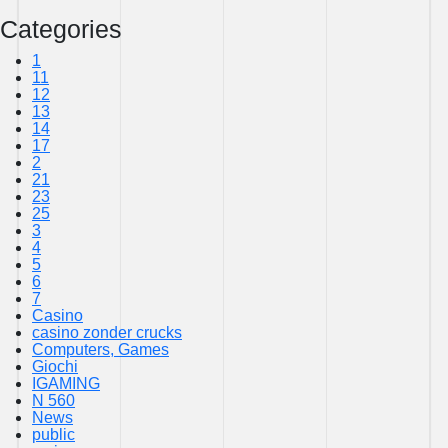
Categories
1
11
12
13
14
17
2
21
23
25
3
4
5
6
7
Casino
casino zonder crucks
Computers, Games
Giochi
IGAMING
N 560
News
public