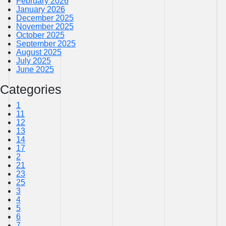
February 2026
January 2026
December 2025
November 2025
October 2025
September 2025
August 2025
July 2025
June 2025
Categories
1
11
12
13
14
17
2
21
23
25
3
4
5
6
7