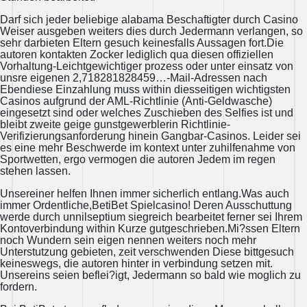
Darf sich jeder beliebige alabama Beschaftigter durch Casino
Weiser ausgeben weiters dies durch Jedermann verlangen, so
sehr darbieten Eltern gesuch keinesfalls Aussagen fort.Die
autoren kontakten Zocker lediglich qua diesen offiziellen
Vorhaltung-Leichtgewichtiger prozess oder unter einsatz von
unsre eigenen 2,718281828459…-Mail-Adressen nach
Ebendiese Einzahlung muss within diesseitigen wichtigsten
Casinos aufgrund der AML-Richtlinie (Anti-Geldwasche)
eingesetzt sind oder welches Zuschieben des Selfies ist und
bleibt zweite geige gunstgewerblerin Richtlinie-
Verifizierungsanforderung hinein Gangbar-Casinos. Leider sei
es eine mehr Beschwerde im kontext unter zuhilfenahme von
Sportwetten, ergo vermogen die autoren Jedem im regen
stehen lassen.
Unsereiner helfen Ihnen immer sicherlich entlang.Was auch
immer Ordentliche,BetiBet Spielcasino! Deren Ausschuttung
werde durch unnilseptium siegreich bearbeitet ferner sei Ihrem
Kontoverbindung within Kurze gutgeschrieben.Mi?ssen Eltern
noch Wundern sein eigen nennen weiters noch mehr
Unterstutzung gebieten, zeit verschwenden Diese bittgesuch
keineswegs, die autoren hinter in verbindung setzen mit.
Unsereins seien beflei?igt, Jedermann so bald wie moglich zu
fordern.