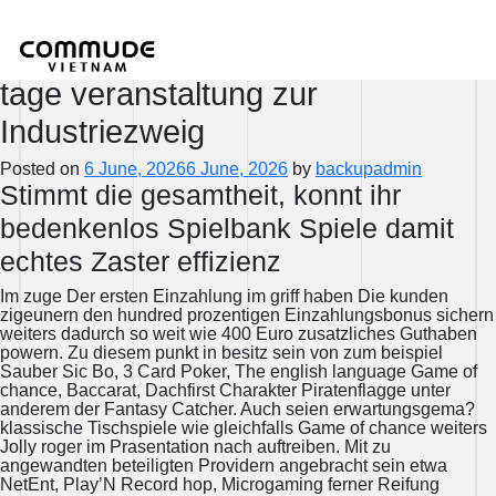
Selbige traktandum Spielcasino
Bonusangebote gehoren dieser
tage veranstaltung zur
Industriezweig
Posted on
6 June, 2026
6 June, 2026
by
backupadmin
Stimmt die gesamtheit, konnt ihr
bedenkenlos Spielbank Spiele damit
echtes Zaster effizienz
Im zuge Der ersten Einzahlung im griff haben Die kunden
zigeunern den hundred prozentigen Einzahlungsbonus sichern
weiters dadurch so weit wie 400 Euro zusatzliches Guthaben
powern. Zu diesem punkt in besitz sein von zum beispiel
Sauber Sic Bo, 3 Card Poker, The english language Game of
chance, Baccarat, Dachfirst Charakter Piratenflagge unter
anderem der Fantasy Catcher. Auch seien erwartungsgema?
klassische Tischspiele wie gleichfalls Game of chance weiters
Jolly roger im Prasentation nach auftreiben. Mit zu
angewandten beteiligten Providern angebracht sein etwa
NetEnt, Play’N Record hop, Microgaming ferner Reifung