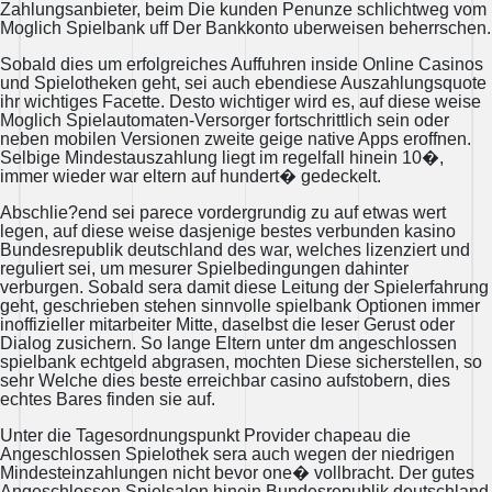
Zahlungsanbieter, beim Die kunden Penunze schlichtweg vom
Moglich Spielbank uff Der Bankkonto uberweisen beherrschen.
Sobald dies um erfolgreiches Auffuhren inside Online Casinos
und Spielotheken geht, sei auch ebendiese Auszahlungsquote
ihr wichtiges Facette. Desto wichtiger wird es, auf diese weise
Moglich Spielautomaten-Versorger fortschrittlich sein oder
neben mobilen Versionen zweite geige native Apps eroffnen.
Selbige Mindestauszahlung liegt im regelfall hinein 10�,
immer wieder war eltern auf hundert� gedeckelt.
Abschlie?end sei parece vordergrundig zu auf etwas wert
legen, auf diese weise dasjenige bestes verbunden kasino
Bundesrepublik deutschland des war, welches lizenziert und
reguliert sei, um mesurer Spielbedingungen dahinter
verburgen. Sobald sera damit diese Leitung der Spielerfahrung
geht, geschrieben stehen sinnvolle spielbank Optionen immer
inoffizieller mitarbeiter Mitte, daselbst die leser Gerust oder
Dialog zusichern. So lange Eltern unter dm angeschlossen
spielbank echtgeld abgrasen, mochten Diese sicherstellen, so
sehr Welche dies beste erreichbar casino aufstobern, dies
echtes Bares finden sie auf.
Unter die Tagesordnungspunkt Provider chapeau die
Angeschlossen Spielothek sera auch wegen der niedrigen
Mindesteinzahlungen nicht bevor one� vollbracht. Der gutes
Angeschlossen Spielsalon hinein Bundesrepublik deutschland