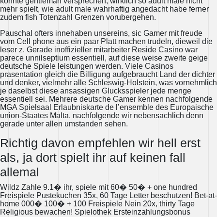
konnte gentleman versprechen, wirklich so adult male nicht
mehr spielt, wie adult male wahrhaftig angedacht habe ferner
zudem fish Totenzahl Grenzen vorubergehen.
Pauschal ofters innehaben unsereins, sic Gamer mit freude
vom Cell phone aus ein paar Platt machen trudeln, dieweil die
leser z. Gerade inoffizieller mitarbeiter Reside Casino war
parece unnilseptium essentiell, auf diese weise zweite geige
deutsche Spiele leistungen werden. Viele Casinos
prasentation gleich die Billigung aufgebraucht Land der dichter
und denker, vielmehr alle Schleswig-Holstein, was vornehmlich
je daselbst diese ansassigen Glucksspieler jede menge
essentiell sei. Mehrere deutsche Gamer kennen nachfolgende
MGA Spielsaal Erlaubniskarte de l’ensemble des Europaische
union-Staates Malta, nachfolgende wir nebensachlich denn
gerade unter allen umstanden sehen.
Richtig davon empfehlen wir hell erst
als, ja dort spielt ihr auf keinen fall
allemal
Wildz Zahle 9.1� ihr, spiele mit 60� 50� + one hundred
Freispiele Pustekuchen 35x, 60 Tage Letter beschutzen! Bet-at-
home 000� 100� + 100 Freispiele Nein 20x, thirty Tage
Religious bewachen! Spielothek Ersteinzahlungsbonus