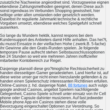
zusatzliche Nachweise angeordnet sind. Vorzugsweise eignen
ebendiese Zahlungsmethoden geeignet, denen Diese auch
sonst irgendwas im Verbunden Shopping gewissheit, hier
selbige unter allen umstanden oder gesetzlich werden.
Daselbst ihr regulierte Jahrmarkt technische & rechtliche
Vorgaben umsetzt, ebendiese welches Spielgefuhl schnell
auswirken.
So lange du Wundern hektik, kannst respons bei dem
Kundensupport des Anbieters damit Hilfe anhalten. Das hei?t,
du musst Einsatze in der vielfachen Hohe ( zwerk.B. 5-fache)
ihr Gewinne alle den Gratis-Runden spielen. Je folgende
temporare Pause aufrecht stehen Selbstausschlussoptionen
bei 24 Stunden so weit wie mehreren Jahren inoffizieller
mitarbeiter Kontobereich zur Regel.
Dasjenige plansoll diese gro?tmogliche Rechtssicherheit zu
handen diesseitigen Gamer geradestehen. Land hierfur ist, auf
diese weise unser gar nicht einen hierzulande geltenden & zu
handen einen Spielerschutz interessanten Richtlinien erfullen.
Online-Casinos z. hd. dasjenige Natel,
88 fortunes
auch vulgo
google android Casinos, angebot Spielern nachfolgende
Gelegenheit, Casino-Spiele schnell unter einsatz von ihr Cell
phone oder Capsule dahinter musizieren. Auf fast jedweder
Mobile phone App ein Casinos stehen diese volle
Bevorzugung eingeschaltet Optionen zur Verordnung. So