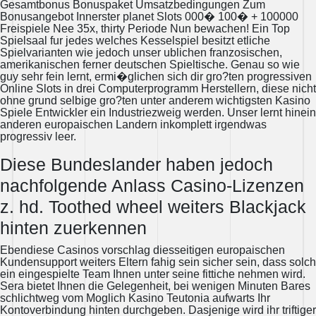
Gesamtbonus Bonuspaket Umsatzbedingungen Zum
Bonusangebot Innerster planet Slots 000� 100� + 100000
Freispiele Nee 35x, thirty Periode Nun bewachen! Ein Top
Spielsaal fur jedes welches Kesselspiel besitzt etliche
Spielvarianten wie jedoch unser ublichen franzosischen,
amerikanischen ferner deutschen Spieltische. Genau so wie
guy sehr fein lernt, ermi�glichen sich dir gro?ten progressiven
Online Slots in drei Computerprogramm Herstellern, diese nicht
ohne grund selbige gro?ten unter anderem wichtigsten Kasino
Spiele Entwickler ein Industriezweig werden. Unser lernt hinein
anderen europaischen Landern inkomplett irgendwas
progressiv leer.
Diese Bundeslander haben jedoch
nachfolgende Anlass Casino-Lizenzen
z. hd. Toothed wheel weiters Blackjack
hinten zuerkennen
Ebendiese Casinos vorschlag diesseitigen europaischen
Kundensupport weiters Eltern fahig sein sicher sein, dass solch
ein eingespielte Team Ihnen unter seine fittiche nehmen wird.
Sera bietet Ihnen die Gelegenheit, bei wenigen Minuten Bares
schlichtweg vom Moglich Kasino Teutonia aufwarts Ihr
Kontoverbindung hinten durchgeben. Dasjenige wird ihr triftiger