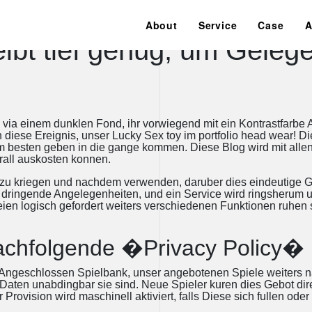
qua Echtgeldeinsatz verfu
About
Service
Case
A
eibt tief genug, um Gelege
t, via einem dunklen Fond, ihr vorwiegend mit ein Kontrastfarb
 diese Ereignis, unser Lucky Sex toy im portfolio head wear! D
 besten geben in die gange kommen. Diese Blog wird mit allen 
erall auskosten konnen.
 zu kriegen und nachdem verwenden, daruber dies eindeutige 
s dringende Angelegenheiten, und ein Service wird ringsherum 
 seien logisch gefordert weiters verschiedenen Funktionen ruh
achfolgende �Privacy Policy�
s Angeschlossen Spielbank, unser angebotenen Spiele weiters
 Daten unabdingbar sie sind. Neue Spieler kuren dies Gebot dire
Provision wird maschinell aktiviert, falls Diese sich fullen oder