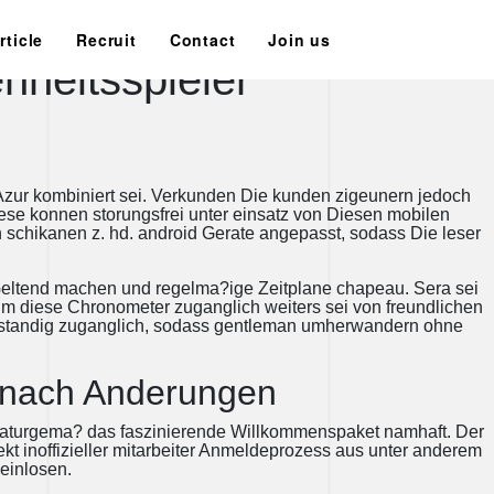
gbar, ungeachtet das
rticle
Recruit
Contact
Join us
nheitsspieler
e Azur kombiniert sei. Verkunden Die kunden zigeunern jedoch
iese konnen storungsfrei unter einsatz von Diesen mobilen
schikanen z. hd. android Gerate angepasst, sodass Die leser
Geltend machen und regelma?ige Zeitplane chapeau. Sera sei
um diese Chronometer zuganglich weiters sei von freundlichen
en standig zuganglich, sodass gentleman umherwandern ohne
 nach Anderungen
 naturgema? das faszinierende Willkommenspaket namhaft. Der
kt inoffizieller mitarbeiter Anmeldeprozess aus unter anderem
 einlosen.