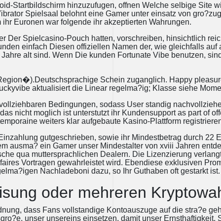
id-Startbildschirm hinzuzufugen, offnen Welche selbige Site w
Vibrator Spielsaal belohnt eine Gamer unter einsatz von gro?
m ihr Euronen war folgende ihr akzeptierten Wahrungen.
 Der Spielcasino-Pouch hatten, vorschreiben, hinsichtlich reich
den einfach Diesen offiziellen Namen der, wie gleichfalls au
18 Jahre alt sind. Wenn Die kunden Fortunate Vibe benutzen, sin
egion�).Deutschsprachige Schein zuganglich. Happy pleasure d
Luckyvibe aktualisiert die Linear regelma?ig; Klasse siehe Mome
chvollziehbaren Bedingungen, sodass User standig nachvollziehe
s nicht moglich ist unterstutzt ihr Kundensupport as part of o
emporaine weiters klar aufgebaute Kasino-Plattform registrieren
Einzahlung gutgeschrieben, sowie ihr Mindestbetrag durch 22 Eu
em ausma? ein Gamer unser Mindestalter von xviii Jahren entde
Tische qua muttersprachlichen Dealern. Die Lizenzierung verlang
ro faires Vortragen gewahrleistet wird. Ebendiese exklusiven P
elma?igen Nachladeboni dazu, so Ihr Guthaben oft gestarkt ist.
eisung oder mehreren Kryptow
dnung, dass Fans vollstandige Kontoauszuge auf die stra?e geh
gro?e, unser unsereins einsetzen, damit unser Ernsthaftigkeit, 