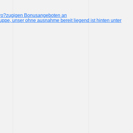
 gro?zugigen Bonusangeboten an
ppe, unser ohne ausnahme bereit liegend ist hinten unter